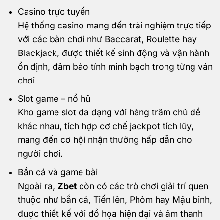
Casino trực tuyến
Hệ thống casino mang đến trải nghiệm trực tiếp
với các bàn chơi như Baccarat, Roulette hay
Blackjack, được thiết kế sinh động và vận hành
ổn định, đảm bảo tính minh bạch trong từng ván
chơi.
Slot game – nổ hũ
Kho game slot đa dạng với hàng trăm chủ đề
khác nhau, tích hợp cơ chế jackpot tích lũy,
mang đến cơ hội nhận thưởng hấp dẫn cho
người chơi.
Bắn cá và game bài
Ngoài ra,
Zbet
còn có các trò chơi giải trí quen
thuộc như bắn cá, Tiến lên, Phỏm hay Mậu binh,
được thiết kế với đồ họa hiện đại và âm thanh