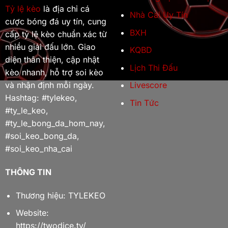
World
Tỷ lệ kèo
là địa chỉ cá
Cup
Nhà Cái Uy Tín
cược bóng đá uy tín, cung
2026
BXH
cấp tỷ lệ kèo chuẩn xác từ
nhiều giải đấu lớn. Giao
KQBD
diện thân thiện, cập nhật
Lịch Thi Đấu
kèo nhanh, hỗ trợ soi kèo
và nhận định mỗi ngày.
Livescore
Hashtag: #tylekeo,
Tin Tức
#ty_le_keo,
#ty_le_bong_da_hom_nay,
#soi_keo_bong_da,
#soi_keo_nha_cai
THÔNG TIN
Thương hiệu: TYLEKEO
Website:
https://twodice.tv/