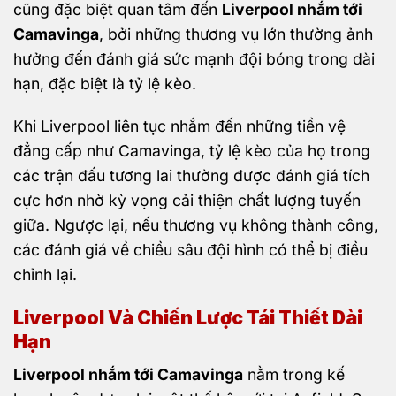
cũng đặc biệt quan tâm đến
Liverpool nhắm tới
Camavinga
, bởi những thương vụ lớn thường ảnh
hưởng đến đánh giá sức mạnh đội bóng trong dài
hạn, đặc biệt là tỷ lệ kèo.
Khi Liverpool liên tục nhắm đến những tiền vệ
đẳng cấp như Camavinga, tỷ lệ kèo của họ trong
các trận đấu tương lai thường được đánh giá tích
cực hơn nhờ kỳ vọng cải thiện chất lượng tuyến
giữa. Ngược lại, nếu thương vụ không thành công,
các đánh giá về chiều sâu đội hình có thể bị điều
chỉnh lại.
Liverpool Và Chiến Lược Tái Thiết Dài
Hạn
Liverpool nhắm tới Camavinga
nằm trong kế