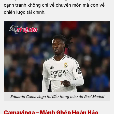
cạnh tranh không chỉ về chuyên môn mà còn về
chiến lược tài chính.
Eduardo Camavinga thi đấu trong màu áo Real Madrid
Camavinga – Mảnh Ghép Hoàn Hảo