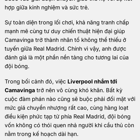
hợp giữa kinh nghiệm và sức trẻ.
Sự toàn diện trong lối chơi, khả năng tranh chấp
mạnh mẽ cùng tư duy chiến thuật hiện đại giúp
Camavinga trở thành nhân tố không thể thiếu ở
tuyến giữa Real Madrid. Chính vì vậy, anh được
đánh giá là một phần nền tảng cho tương lai của
đội bóng.
Trong bối cảnh đó, việc
Liverpool nhắm tới
Camavinga
trở nên vô cùng khó khăn. Bất kỳ
cuộc đàm phán nào cũng sẽ buộc phải đối mặt với
mức giá chuyển nhượng rất cao, cùng hàng loạt
điều kiện phức tạp từ phía Real Madrid, đội bóng
vốn không có thói quen nhả người khi cầu thủ còn
nằm trong kế hoạch dài hạn.