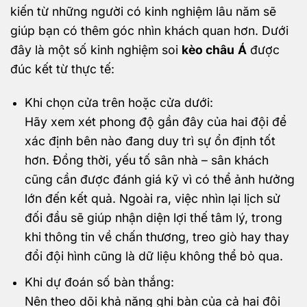
kiến từ những người có kinh nghiệm lâu năm sẽ
giúp bạn có thêm góc nhìn khách quan hơn. Dưới
đây là một số kinh nghiệm soi
kèo châu
Á
được
đúc kết từ thực tế:
Khi chọn cửa trên hoặc cửa dưới:
Hãy xem xét phong độ gần đây của hai đội để
xác định bên nào đang duy trì sự ổn định tốt
hơn. Đồng thời, yếu tố sân nhà – sân khách
cũng cần được đánh giá kỹ vì có thể ảnh hưởng
lớn đến kết quả. Ngoài ra, việc nhìn lại lịch sử
đối đầu sẽ giúp nhận diện lợi thế tâm lý, trong
khi thông tin về chấn thương, treo giò hay thay
đổi đội hình cũng là dữ liệu không thể bỏ qua.
Khi dự đoán số bàn thắng:
Nên theo dõi khả năng ghi bàn của cả hai đội