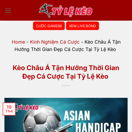
Bỏ
qua
nội
dung
CƯỢC GAME88
XEM LIVE BÓNG
Home
-
Kinh Nghiệm Cá Cược
-
Kèo Châu Á Tận
Hưởng Thời Gian Đẹp Cá Cược Tại Tỷ Lệ Kèo
Kèo Châu Á Tận Hưởng Thời Gian
Đẹp Cá Cược Tại Tỷ Lệ Kèo
19
Th4