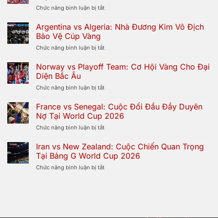
Chức năng bình luận bị tắt
ở
Austria
vs
Argentina vs Algeria: Nhà Đương Kim Vô Địch
Jordan:
Bảo Vệ Cúp Vàng
Thời
Chức năng bình luận bị tắt
ở
Cơ
Argentina
Thuận
vs
Norway vs Playoff Team: Cơ Hội Vàng Cho Đại
Lợi
Algeria:
Cho
Diện Bắc Âu
Nhà
Đại
Chức năng bình luận bị tắt
ở
Đương
Diện
Norway
Kim
Châu
vs
France vs Senegal: Cuộc Đối Đầu Đầy Duyên
Vô
Âu
Playoff
Địch
Nợ Tại World Cup 2026
Team:
Bảo
Chức năng bình luận bị tắt
ở
Cơ
Vệ
France
Hội
Cúp
vs
Iran vs New Zealand: Cuộc Chiến Quan Trọng
Vàng
Vàng
Senegal:
Cho
Tại Bảng G World Cup 2026
Cuộc
Đại
Chức năng bình luận bị tắt
ở
Đối
Diện
Iran
Đầu
Bắc
vs
Đầy
Âu
New
Duyên
Zealand:
Nợ
Cuộc
Tại
Chiến