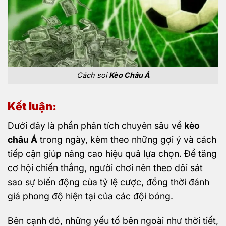
Cách soi
Kèo Châu Á
Kết luận:
Dưới đây là phần phân tích chuyên sâu về
kèo
châu Á
trong ngày, kèm theo những gợi ý và cách
tiếp cận giúp nâng cao hiệu quả lựa chọn. Để tăng
cơ hội chiến thắng, người chơi nên theo dõi sát
sao sự biến động của tỷ lệ cược, đồng thời đánh
giá phong độ hiện tại của các đội bóng.
Bên cạnh đó, những yếu tố bên ngoài như thời tiết,