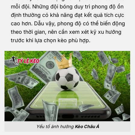
mỗi đội. Những đội bóng duy trì phong độ ổn
định thường có khả năng đạt kết quả tích cực
cao hơn. Dẫu vậy, phong độ có thể biến động
theo thời gian, nên cần xem xét kỹ xu hướng
trước khi lựa chọn kèo phù hợp.
Yếu tố ảnh hưởng
Kèo Châu Á