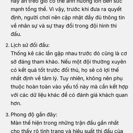
hay án treo giò có thể ảnh hưởng lớn đến sức
mạnh tổng thể. Vì vậy, trước khi đưa ra quyết
định, người chơi nên cập nhật đầy đủ thông tin
về nhân sự và sự thay đổi trong đội hình thi
đấu.
Lịch sử đối đầu:
Thống kê các lần gặp nhau trước đó cũng là cơ
sở đáng tham khảo. Nếu một đội thường xuyên
có kết quả tốt trước đối thủ, họ sẽ có lợi thế
nhất định về tâm lý. Tuy nhiên, không nên phụ
thuộc hoàn toàn vào yếu tố này mà cần kết hợp
với các dữ liệu khác để có đánh giá khách quan
hơn.
Phong độ gần đây:
Màn thể hiện trong những trận đấu gần nhất
cho thấy rõ tình trạng và hiệu suất thi đấu của