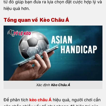
từ đó giúp bạn đưa ra lựa chọn đặt cược hợp lý và
hiệu quả hơn.
Tổng quan về Kèo Châu Á
Xác định
Kèo Châu Á
Để phân tích
kèo châu Á
hiệu quả, người chơi cần