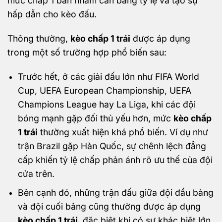
mức chấp 1 bàn nhằm cân bằng tỷ lệ và tạo sự
hấp dẫn cho kèo đấu.
Thông thường,
kèo chấp 1 trái
được áp dụng
trong một số trường hợp phổ biến sau:
Trước hết, ở các giải đấu lớn như FIFA World
Cup, UEFA European Championship, UEFA
Champions League hay La Liga, khi các đội
bóng mạnh gặp đối thủ yếu hơn, mức
kèo chấp
1 trái
thường xuất hiện khá phổ biến. Ví dụ như
trận Brazil gặp Hàn Quốc, sự chênh lệch đẳng
cấp khiến tỷ lệ chấp phản ánh rõ ưu thế của đội
cửa trên.
Bên cạnh đó, những trận đấu giữa đội đầu bảng
và đội cuối bảng cũng thường được áp dụng
kèo chấp 1 trái
, đặc biệt khi có sự khác biệt lớn