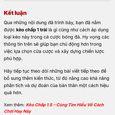
Kết luận
Qua những nội dung đã trình bày, bạn đã nắm
được
kèo chấp 1 trái
là gì cũng như cách áp dụng
loại kèo này trong cá cược bóng đá. Hy vọng các
thông tin trên sẽ giúp bạn chủ động hơn trong
việc lựa chọn cửa cược và xây dựng chiến lược
phù hợp.
Hãy tiếp tục theo dõi những bài viết tiếp theo để
bổ sung thêm kiến thức, từ đó nâng cao khả năng
phân tích và dự đoán của bản thân một cách hiệu
quả hơn.
Xem thêm:
Kèo Chấp 1.5 – Cùng Tìm Hiểu Về Cách
Chơi Hay Này