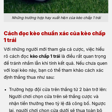
Những trường hợp hay xuất hiện của kèo chấp 1 trái
Cách đọc kèo chuẩn xác của kèo chấp
1 trái
Với những người mới tham gia cá cược, việc hiểu
rõ cách đọc
kèo chấp 1 trái
là điều rất quan trọng
để tránh nhầm lẫn khi tính kết quả. Nếu chưa quen
với loại kèo này, bạn có thể tham khảo cách xác
định thắng thua như sau:
Trường hợp đội cửa trên thắng từ 2 bàn trở lên:
Người chơi chọn cửa trên sẽ thắng cược và
nhận tiền thưởng theo tỷ lệ đã công bố. Ngược
lại, người chơi chọn cửa dưới sẽ thua toàn bộ