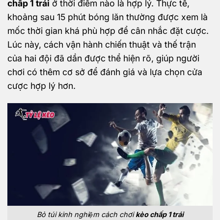
chấp 1 trái
ở thời điểm nào là hợp lý. Thực tế,
khoảng sau 15 phút bóng lăn thường được xem là
mốc thời gian khá phù hợp để cân nhắc đặt cược.
Lúc này, cách vận hành chiến thuật và thế trận
của hai đội đã dần được thể hiện rõ, giúp người
chơi có thêm cơ sở để đánh giá và lựa chọn cửa
cược hợp lý hơn.
Bỏ túi kinh nghiệm cách chơi
kèo chấp 1 trái