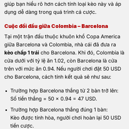
giúp bạn hiểu rõ hơn cách tính loại kèo này và áp
dụng dễ dàng trong quá trình cá cược.
Cuộc đối đầu giữa Colombia – Barcelona
Tại một trận đấu thuộc khuôn khổ Copa America
giữa Barcelona và Colombia, nhà cái đã đưa ra
kèo chấp 1 trái
cho Barcelona. Khi đó, Colombia là
cửa dưới với tỷ lệ ăn 1.02, còn Barcelona là cửa
trên với mức ăn 0.94. Nếu người chơi đặt 50 USD
cho Barcelona, cách tính kết quả sẽ như sau:
Trường hợp Barcelona thắng từ 2 bàn trở lên:
Số tiền thắng = 50 × 0.94 = 47 USD.
Trường hợp Barcelona thắng đúng 1 bàn:
Kèo được tính hòa, người chơi hoàn lại 50 USD
tiền cược.