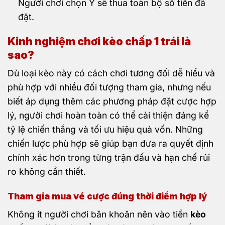
Người chơi chọn Ý sẽ thua toàn bộ số tiền đã
đặt.
Kinh nghiệm chơi kèo chấp 1 trái là
sao?
Dù loại kèo này có cách chơi tương đối dễ hiểu và
phù hợp với nhiều đối tượng tham gia, nhưng nếu
biết áp dụng thêm các phương pháp đặt cược hợp
lý, người chơi hoàn toàn có thể cải thiện đáng kể
tỷ lệ chiến thắng và tối ưu hiệu quả vốn. Những
chiến lược phù hợp sẽ giúp bạn đưa ra quyết định
chính xác hơn trong từng trận đấu và hạn chế rủi
ro không cần thiết.
Tham gia mua vé cược đúng thời điểm hợp lý
Không ít người chơi băn khoăn nên vào tiền
kèo